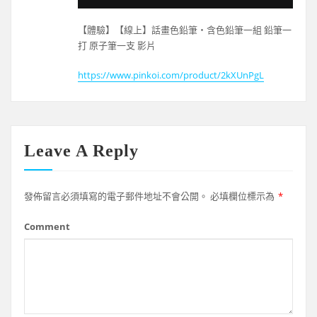
【體驗】【線上】話畫色鉛筆・含色鉛筆一組 鉛筆一
打 原子筆一支 影片
https://www.pinkoi.com/product/2kXUnPgL
Leave A Reply
發佈留言必須填寫的電子郵件地址不會公開。
必填欄位標示為
*
Comment