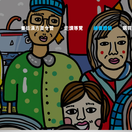
畫話漢方夏令營
走讀導覽
繪畫體驗
購買