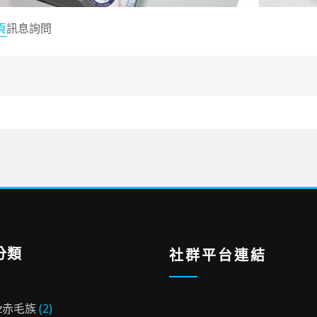
頁
訊息詢問
分類
社群平台連結
oz赤毛族
(2)