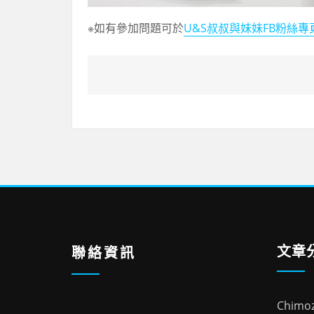
※如有參加問題可於
U&S叔叔與妹妹FB粉絲專
文章
聯絡資訊
Chim