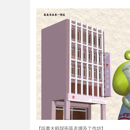
【話畫大稻埕街區走讀及工作坊】