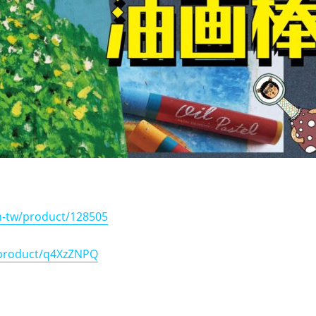
h-tw/product/128505
/product/q4XzZNPQ