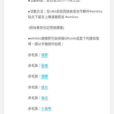
●活動時間：即日至2021/11/8(三)止
●活動方法：在U&S叔叔與妹妹或合作夥伴#winkiss
貼文下留言上傳濾鏡照並 #winkiss
(粉絲專頁也記得按讚喔)
●winkiss濾鏡照可由掃描QRcode或是下列連結取
得，請以手機操作拍照：
赤毛族：
嘎麥
赤毛族：
髮嚕
赤毛族：
煩娜
赤毛族：
達瓜
赤毛族：
烏拉
赤毛族：
七福神