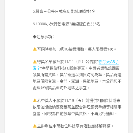
5.聲寶三公升日式多功能料理鍋共1名
6.10000小米行動電源3無線版白色共5名
◆注意事項：
可同時參加FB與IG抽獎活動，每人限得獎1次。
得獎名單預計於11/11（四）公告於”
你今天AR了
沒？
“宇萌數位科技FB粉絲專頁，中獎者請私訊回覆
領獎所需資料，獎品寄送以到貨時間為準，獎品寄送
地區僅限台灣、金門、澎湖、馬祖地區，本公司恕不
處理郵寄獎品至海外地區之事宜。
若中獎人不願於11/19（五）前提供相關資料或未
依限如期繳納應繳稅額並配合辦理領獎手續等相關事
宜者，即視為自動放棄中獎資格，不再另行通知。
主辦單位宇萌數位科技享有活動最終解釋權。