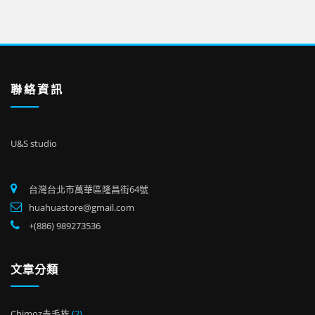
聯絡資訊
U&S studio
台灣台北市萬華區隆昌街64號
huahuastore@gmail.com
+(886) 989273536
文章分類
Chimoz赤毛族
(2)