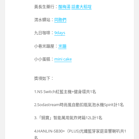
黃長生藥行：
酸梅湯
話畫大稻埕
渭水驛站：
同胞們
九日咖啡：
9days
小巷米蹦屋：
米蹦
小小蛋糕：
mini cake
獎項如下：
1.NS Switch紅藍主機+健身環共1名
2.Sodastream時尚風自動扣瓶氣泡水機Spirit計1名
3.「鍋寶」智能萬用氣炸烤箱12L計1名
4.HANLIN-SB30+（PLUS)光纖藍芽家庭音響喇叭共1
名