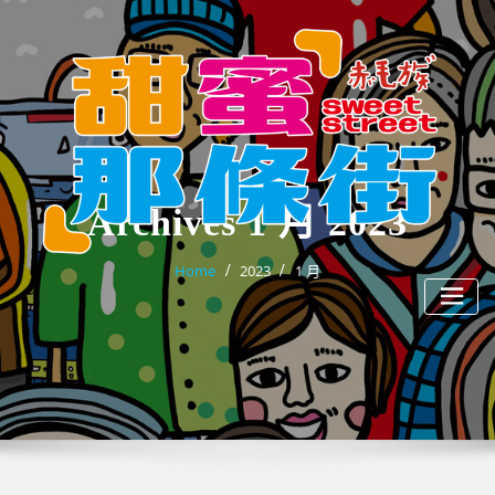
Skip
to
content
Archives 1 月 2023
Home
2023
1 月