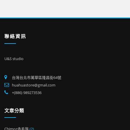
聯絡資訊
U&S studio
台灣台北市萬華區隆昌街64號
huahuastore@gmail.com
+(886) 989273536
文章分類
Chimoz赤毛族
(2)