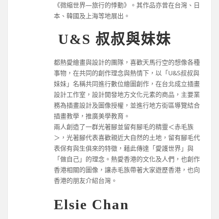
《微縮世界—旅行的悸動》。其作品亦曾在台灣、日
本、韓國及上海等地展出。
U&S 叔叔與妹妹
都熱愛繪畫與設計的團隊，喜歡天馬行空的想像各種
事物，在共同的創作理念與熱情下，以「U&S叔叔與
妹妹」名稱共同進行數位繪圖創作，在台北成立插畫
設計工作室，設計開發地方文化元素的商品，主要業
務為插畫設計及圖像授權，並進行地方街區導覽結合
插畫教學，推廣美學教育。
兩人創造了一群光著腳並留有腳毛的精靈＜赤毛族
＞，光著腳代表喜歡親近大自然的土地，留有腳毛代
表保有與生俱來的特徵，藉此傳達「愛護世界」與
「做自己」的理念。熱愛香港的文化及人們，也創作
香港相關的圖像，讓赤毛族帶著大家遊歷香港，也向
香港的朋友介紹台灣。
Elsie Chan