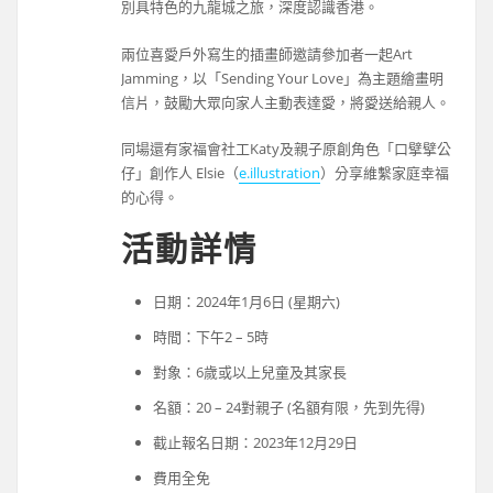
別具特色的九龍城之旅，深度認識香港。
兩位喜愛戶外寫生的插畫師邀請參加者一起Art
Jamming，以「Sending Your Love」為主題繪畫明
信片，鼓勵大眾向家人主動表達愛，將愛送給親人。
同場還有家福會社工Katy及親子原創角色「口擘擘公
仔」創作人 Elsie（
e.illustration
）分享維繫家庭幸福
的心得。
活動詳情
日期：2024年1月6日 (星期六)
時間：下午2 – 5時
對象：6歲或以上兒童及其家長
名額：20 – 24對親子 (名額有限，先到先得)
截止報名日期：2023年12月29日
費用全免