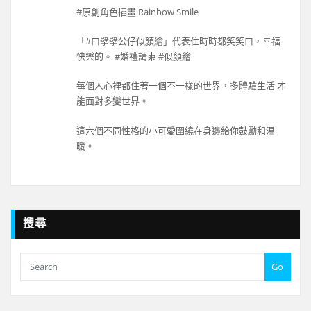
#原創角色插畫 Rainbow Smile
「#口擘擘公仔似顏繪」代表住時時都笑笑口，幸福
快樂的。 #婚禮請柬 #似顏繪
每個人心裡都住著一個不一樣的世界，多體驗生活 才
能面對多變世界。
這六個不同性格的小可愛圍繞在身邊給你鼓勵和温
暖。
搜尋
Go