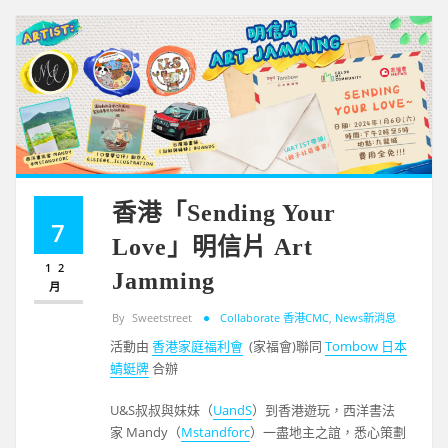
香港「Sending Your
7
Love」明信片 Art
12
Jamming
月
By
Sweetstreet
Collaborate 香港CMC
,
News新消息
活動由
香港家庭福利會
(家福會)聯同
Tombow 日本
蜻蜓牌
合辦
U&S叔叔與妹妹（
UandS
）到香港遊玩，西洋書法
家 Mandy（
Mstandforc
）一盡地主之誼，悉心策劃