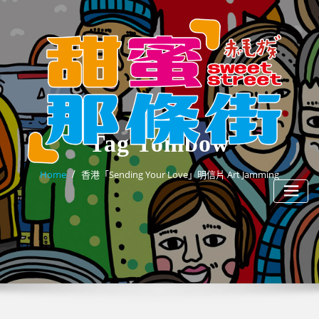
Skip
to
content
Tag Tombow
Home
香港「Sending Your Love」明信片 Art Jamming